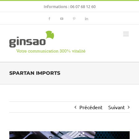
Passer
Informations :
06 07 68 12 60
au
contenu
Facebook
YouTube
Pinterest
LinkedIn
SPARTAN IMPORTS
Précédent
Suivant