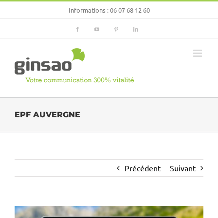
Passer
Informations :
06 07 68 12 60
au
contenu
Facebook
YouTube
Pinterest
LinkedIn
EPF AUVERGNE
Précédent
Suivant