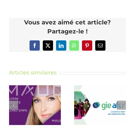
Vous avez aimé cet article?
Partagez-le !
Facebook
X
LinkedIn
WhatsApp
Pinterest
Email
Articles similaires
É
REFONTE
SITE WEB
FFC
-
CHAMPAGNE
E