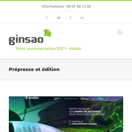
Passer
Informations :
06 07 68 12 60
au
contenu
Facebook
YouTube
Pinterest
LinkedIn
Prépresse et édition